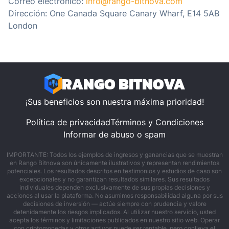
Correo electrónico:
info@rango-bitnova.com
Dirección: One Canada Square Canary Wharf, E14 5AB
London
RANGO BITNOVA
¡Sus beneficios son nuestra máxima prioridad!
Política de privacidad
Términos y Condiciones
Informar de abuso o spam
IMPORTANTE: Todos los ejemplos de ingresos y ganancias que se muestran
en Rango Bitnova son únicamente ilustrativos y representan rendimientos
potenciales. Los resultados descritos en testimonios y estudios de caso son
excepcionales y no garantizan resultados similares. Sus resultados
individuales dependen exclusivamente de sus propias decisiones y
acciones al usar la plataforma. No asumimos responsabilidad alguna por sus
decisiones de inversión — actúe siempre con prudencia y valore
detenidamente los riesgos implicados. Al utilizar nuestro servicio, usted
acepta los términos y limitaciones publicados en nuestro sitio web. Operar
con criptomonedas y otros activos puede ser rentable, pero conlleva el