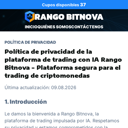
37
Cupos disponibles
RANGO BITNOVA
INICIO
QUIÉNES SOMOS
CONTÁCTENOS
POLÍTICA DE PRIVACIDAD
Política de privacidad de la
plataforma de trading con IA Rango
Bitnova - Plataforma segura para el
trading de criptomonedas
Última actualización: 09.08.2026
1. Introducción
Le damos la bienvenida a Rango Bitnova, la
plataforma de trading impulsada por IA. Respetamos
su privacidad y estamos comprometidos con la